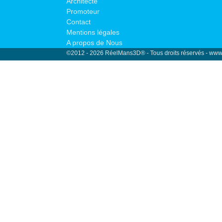
Architecte
Promoteur
Contact
Mentions légales
A propos de Nous
©2012 - 2026 RéelMans3D® - Tous droits réservés - www