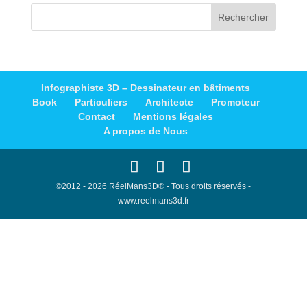
Infographiste 3D – Dessinateur en bâtiments
Book
Particuliers
Architecte
Promoteur
Contact
Mentions légales
A propos de Nous
©2012 - 2026 RéelMans3D® - Tous droits réservés -
www.reelmans3d.fr