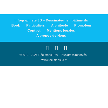
Infographiste 3D – Dessinateur en bâtiments
Book
Particuliers
Architecte
Promoteur
Contact
Mentions légales
A propos de Nous
©2012 - 2026 RéelMans3D® - Tous droits réservés -
www.reelmans3d.fr