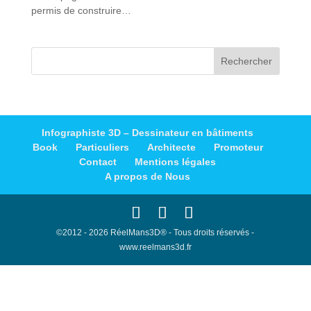
permis de construire…
Infographiste 3D – Dessinateur en bâtiments
Book
Particuliers
Architecte
Promoteur
Contact
Mentions légales
A propos de Nous
©2012 - 2026 RéelMans3D® - Tous droits réservés -
www.reelmans3d.fr